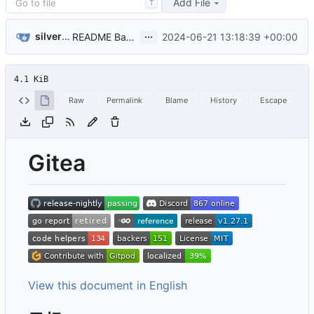
Add File
T
...
silverwind
2024-06-21 13:18:39 +00:00
README Badge maintenance (
#31441
)
4.1 KiB
Raw
Permalink
Blame
History
Escape
Gitea
View this document in English