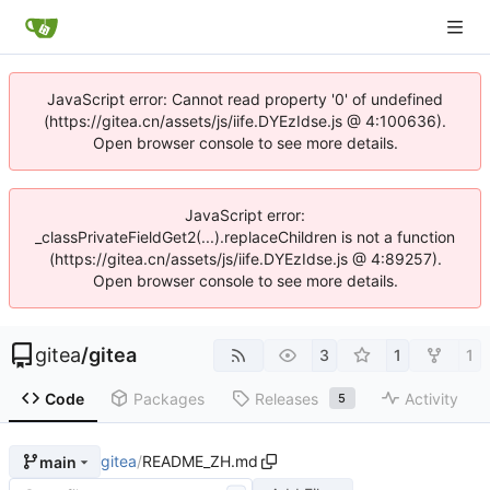
JavaScript error: Cannot read property '0' of undefined
(https://gitea.cn/assets/js/iife.DYEzIdse.js @ 4:100636).
Open browser console to see more details.
JavaScript error:
_classPrivateFieldGet2(...).replaceChildren is not a function
(https://gitea.cn/assets/js/iife.DYEzIdse.js @ 4:89257).
Open browser console to see more details.
gitea
/
gitea
3
1
1
Code
Packages
Releases
Activity
5
gitea
/
README_ZH.md
main